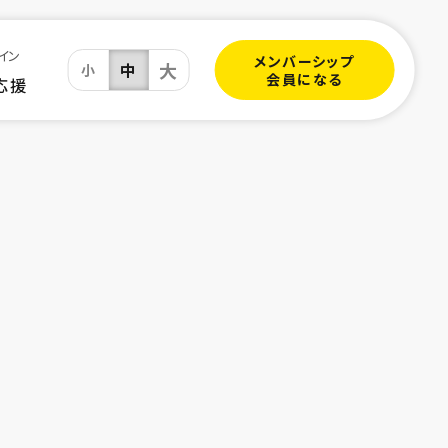
イン
メンバーシップ
大
中
小
会員になる
応援