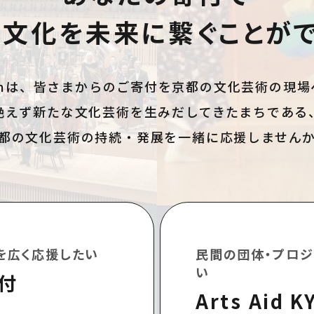
の文化を未来に
繋ぐことが
onationは、皆さまからのご寄付を京都の文化芸術の
絶えず新たな文化芸術を生みだしてきたまちである
都の文化芸術の持続・発展を一緒に応援しません
を広く応援したい
民間の団体・プロジ
い
付
Arts Aid K