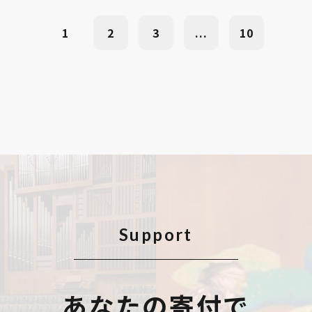
1
2
3
...
10
Support
あなたの寄付で