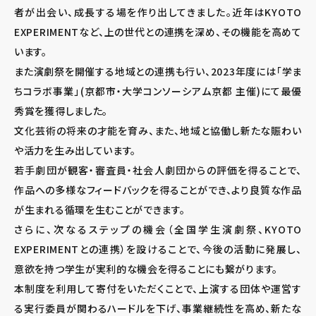
者が出会い、成長する場を作り出してきました。近年はKYOTO
EXPERIMENTなど、上の世代との連携を深め、その機能を高めて
います。
また演劇祭を開催する地域との連携も行い、2023年度には「学ま
ちコラボ事業」(京都市・大学コンソーシアム京都 主催)にて最優
秀賞を獲得しました。
文化芸術の将来の才能を育み、また、地域と協働し新たな賑わい
や活力を生み出しています。
若手劇団が観客・審査員・社会人劇団からの評価を得ることで、
作品への多様なフィードバックを得ることができ、より良質な作品
が生まれる循環を生むことができます。
さらに、次なるステップの機会（全国学生演劇祭、KYOTO
EXPERIMENTとの連携）を設けることで、今後の活動に発展し、
意欲を持つ学生が実利的な機会を得ることにも繋がります。
本制度を利用して寄付をいただくことで、上演する団体や運営す
る実行委員が関わるハードルを下げ、事業継続性を高め、新たな